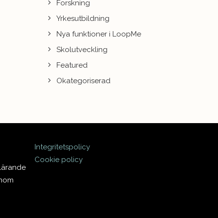
Forskning
Yrkesutbildning
Nya funktioner i LoopMe
Skolutveckling
Featured
Okategoriserad
Integritetspolicy
Cookie policy
 lärande
inom