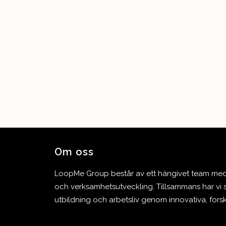
Om oss
LoopMe Group består av ett hängivet team med l
och verksamhetsutveckling. Tillsammans har vi s
utbildning och arbetsliv genom innovativa, for