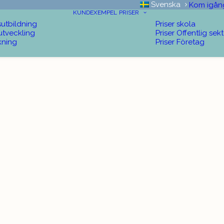
Svenska
Kom igån
KUNDEXEMPEL
PRISER
sutbildning
Priser skola
utveckling
Priser Offentlig sek
kning
Priser Företag