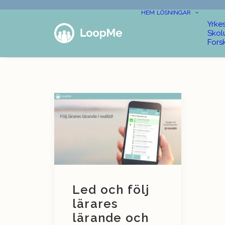
HEM
LÖSNINGAR
Yrke
Skol
Fors
Led och följ
lärares
lärande och