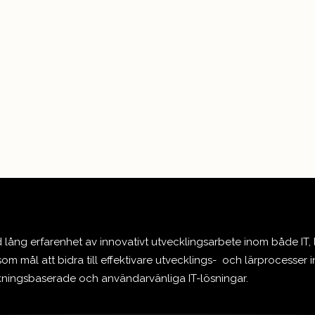
ång erfarenhet av innovativt utvecklingsarbete inom både IT,
om mål att bidra till effektivare utvecklings- och lärprocesser 
skningsbaserade och användarvänliga IT-lösningar.