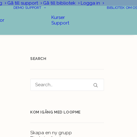
g
Gå till support
Gå till bibliotek
Logga in
DEMO
SUPPORT
BIBLIOTEK
OM O
Kurser
tor
Support
SEARCH
KOM IGÅNG MED LOOPME
Skapa en ny grupp